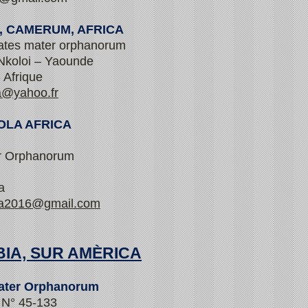
, CAMERUM, AFRICA
ates mater orphanorum
Nkoloi – Yaounde
 Afrique
a@yahoo.fr
OLA AFRICA
r Orphanorum
a
la2016@gmail.com
IA, SUR AMÈRICA
Mater Orphanorum
 N° 45-133