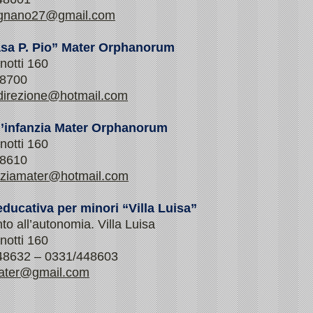
egnano27@gmail.com
asa P. Pio” Mater Orphanorum
notti 160
48700
direzione@hotmail.com
l’infanzia Mater Orphanorum
notti 160
48610
nziamater@hotmail.com
ducativa per minori “Villa Luisa”
o all’autonomia. Villa Luisa
notti 160
448632 – 0331/448603
mater@gmail.com