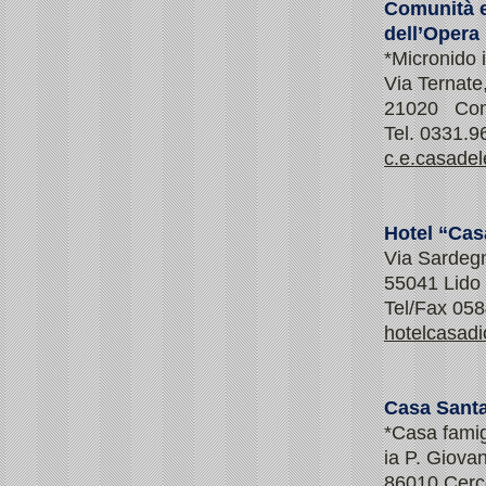
Comunità e
dell’Oper
*Micronido 
Via Ternate
21020 Com
Tel. 0331.9
c.e.casadel
Hotel “Cas
Via Sardeg
55041 Lido 
Tel/Fax 05
hotelcasad
Casa Santa
*Casa famig
ia P. Giova
86010 Cerc