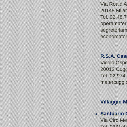
Via Roald 
20148 Mila
Tel. 02.48.
operamate
segreteria
economato
R.S.A. Ca
Vicolo Ospe
20012 Cugg
Tel. 02.974
matercuggi
Villaggio 
Santuario
Via Ciro Me
Tel. 0331/