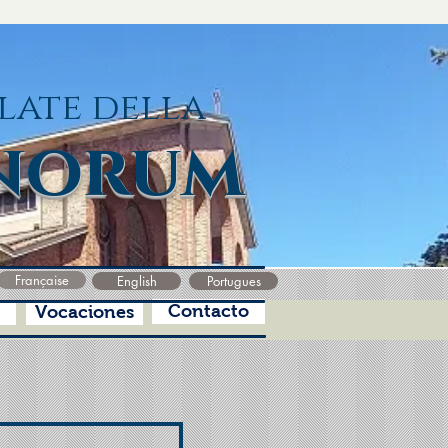
late della
norum
Française
English
Portugues
Contacto
Vocaciones