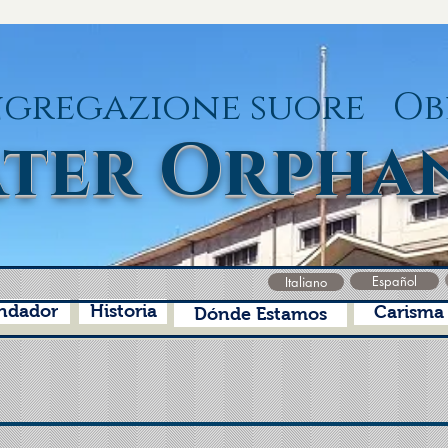
gregazione suore Ob
ter Orpha
Español
Italiano
ndador
Historia
Carisma
Dónde Estamos