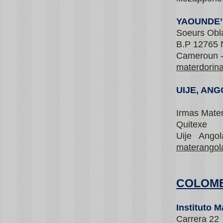
YAOUNDE’
Soeurs Obl
B.P 12765 
Cameroun -
materdorin
UIJE, ANG
Irmas Mate
Quitexe
Uije Angol
materango
COLOMB
Instituto 
Carrera 22