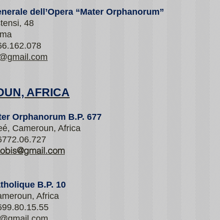
nerale dell’Opera “Mater Orphanorum”
tensi, 48
oma
.66.162.078
a@gmail.com
UN, AFRICA
ter Orphanorum B.P. 677
é, Cameroun, Africa
6772.06.727
aobis@gmail.com
tholique B.P. 10
ameroun, Africa
699.80.15.55
e@gmail.com