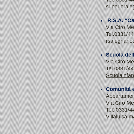
superioral
R.S.A. “C
Via Ciro Me
Tel.0331/4
rsalegnano
Scuola del
Via Ciro Me
Tel.0331/4
Scuolainfa
Comunità e
Appartament
Via Ciro Me
Tel: 0331/
Villaluisa.