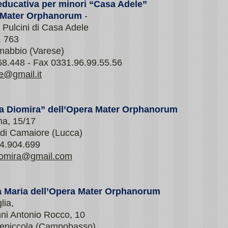
ducativa per minori “Casa Adele”
a Mater Orphanorum
-
i Pulcini di Casa Adele
, 763
abbio (Varese)
68.448 - Fax 0331.96.99.55.56
e@gmail.it
a Diomira” dell’Opera Mater Orphanorum
na, 15/17
di Camaiore (Lucca)
84.904.699
iomira@gmail.com
 Maria dell’Opera Mater Orphanorum
lia,
nni Antonio Rocco, 10
epiccola (Campobasso)