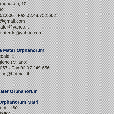
Amundsen, 10
no
701.000 - Fax 02.48.752.562
r@gmail.com
mater@yahoo.it
materdg@yahoo.com
sa Mater Orphanorum
dale, 1
iono (Milano)
.057 - Fax 02.97.249.656
ono@hotmail.it
Mater Orphanorum
 Orphanorum Matri
notti 160
448601