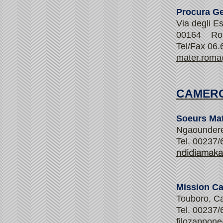
Procura Ge
Via degli Es
00164 R
Tel/Fax 06
mater.rom
CAMERO
Soeurs Ma
Ngaoundere
Tel. 00237/
ndidiamak
Mission Ca
Touboro, C
Tel. 00237/
filozappon