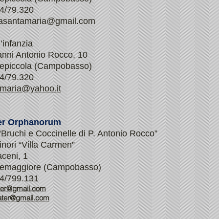
74/79.320
iasantamaria@gmail.com
’infanzia
anni Antonio Rocco, 10
epiccola (Campobasso)
74/79.320
maria@yahoo.it
er Orphanorum
“Bruchi e Coccinelle di P. Antonio Rocco”
nori “Villa Carmen”
aceni, 1
cemaggiore (Campobasso)
74/799.131
ter@gmail.com
ater@gmail.com