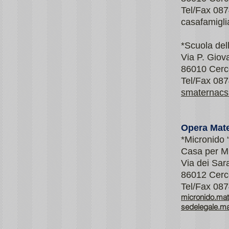
Tel/Fax 08
casafamigl
*Scuola dell
Via P. Giov
86010 Cerc
Tel/Fax 08
smaternacs
Opera Mat
*Micronido 
Casa per Mi
Via dei Sar
86012 Cer
Tel/Fax 08
micronido.ma
sedelegale.m