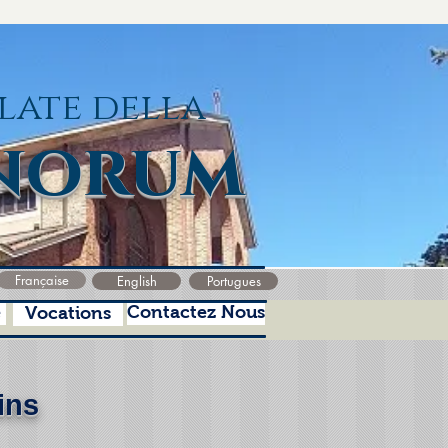
late della
norum
Française
English
Portugues
e
Contactez Nous
Vocations
ins