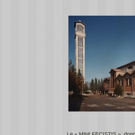
Le « MIHI FECISTIS », donne 