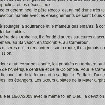
phelins, et les nécessiteux.
 et déterminée, le père Rocco est animé d’une très ten
 dévotion mariale avec les enseignements de saint Louis 
 soulager la souffrance et le malheur des enfants, à con
er les faibles.
Mère des Orphelins, il a fondé d’autres structures d’acc
atemala, au Salvador, en Colombie, au Cameroun.
 misères qu’il a rencontrées sur la route, il n’a jamais do
ission.
eur et un cœur passionné, les priorités du territoire où il 
de l’Amérique centrale et de la Colombie. Pour le Camer
a condition de la femme et à sa dignité. En Italie, l’acce
ées, les étrangers. Les Sœurs Oblates de la Mater Orp
lie le 16/07/2003 avec la même foi en Dieu, la dévotion