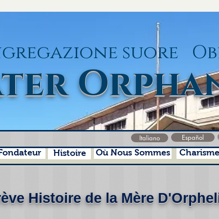
gregazione suore Ob
ter Orpha
Español
Italiano
Fondateur
Où Nous Sommes
Charism
Histoire
ève Histoire de la Mère D'Orphel