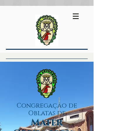
Espanhol
Inglês
Congregação de
Oblatas de
Mater