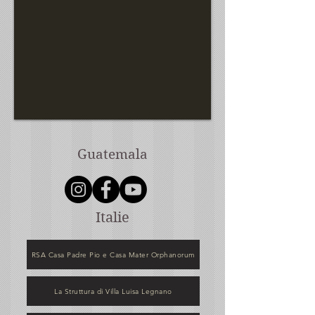
Guatemala
Italie
RSA Casa Padre Pio e Casa Mater Orphanorum
La Struttura di Villa Luisa Legnano