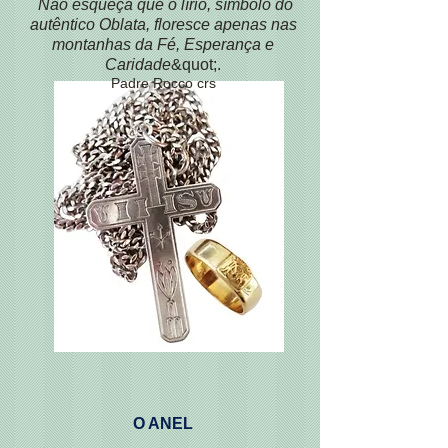
Não esqueça que o lírio, símbolo do
autêntico Oblata, floresce apenas nas
montanhas da Fé, Esperança e
Caridade
&quot;.
Padre Rocco crs
O ANEL