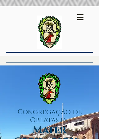
Espanhol
Inglês
Congregação de
Oblatas de
Mater