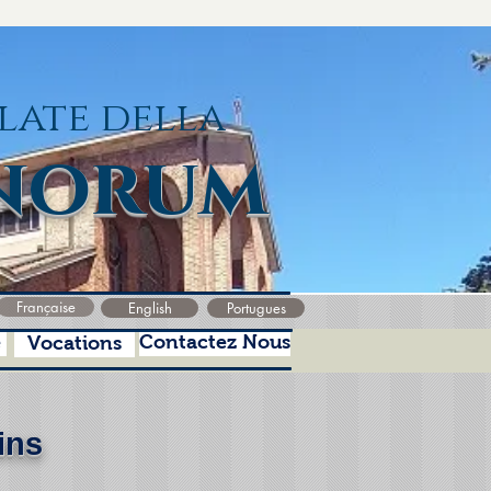
late della
norum
Française
English
Portugues
e
Contactez Nous
Vocations
ins