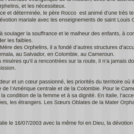
phelins, et les nécessiteux.
 et déterminée, le père Rocco est animé d’une très ten
 dévotion mariale avec les enseignements de saint Louis 
 soulager la souffrance et le malheur des enfants, à con
er les faibles.
Mère des Orphelins, il a fondé d’autres structures d’acc
atemala, au Salvador, en Colombie, au Cameroun.
 misères qu’il a rencontrées sur la route, il n’a jamais do
ission.
eur et un cœur passionné, les priorités du territoire où il 
de l’Amérique centrale et de la Colombie. Pour le Camer
a condition de la femme et à sa dignité. En Italie, l’acce
ées, les étrangers. Les Sœurs Oblates de la Mater Orp
lie le 16/07/2003 avec la même foi en Dieu, la dévotion