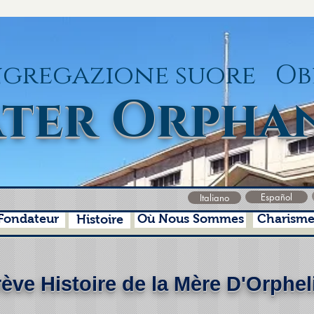
gregazione suore Ob
ter Orpha
Español
Italiano
Fondateur
Où Nous Sommes
Charism
Histoire
ève Histoire de la Mère D'Orphel