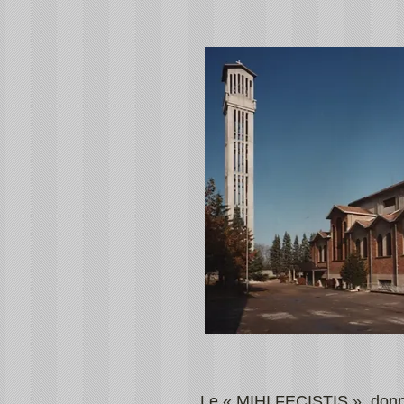
Le « MIHI FECISTIS », donne 