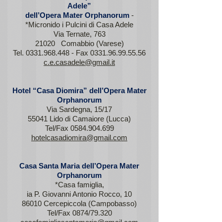
Adele”
dell’Opera Mater Orphanorum
-
*Micronido i Pulcini di Casa Adele
Via Ternate, 763
21020 Comabbio (Varese)
Tel.
0331.968.448
- Fax
0331.96.99.55.56
c.e.casadele@gmail.it
Hotel “Casa Diomira” dell’Opera Mater
Orphanorum
Via Sardegna, 15/17
55041 Lido di Camaiore (Lucca)
Tel/Fax
0584.904.699
hotelcasadiomira@gmail.com
Casa Santa Maria dell’Opera Mater
Orphanorum
*Casa famiglia,
ia P. Giovanni Antonio Rocco, 10
86010 Cercepiccola (Campobasso)
Tel/Fax 0874/79.320