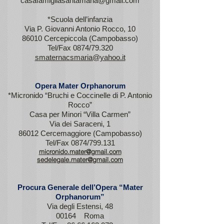
casafamigliasantamaria@gmail.com
*Scuola dell’infanzia
Via P. Giovanni Antonio Rocco, 10
86010 Cercepiccola (Campobasso)
Tel/Fax 0874/79.320
smaternacsmaria@yahoo.it
Opera Mater Orphanorum
*Micronido “Bruchi e Coccinelle di P. Antonio
Rocco”
Casa per Minori “Villa Carmen”
Via dei Saraceni, 1
86012 Cercemaggiore (Campobasso)
Tel/Fax 0874/799.131
micronido.mater@gmail.com
sedelegale.mater@gmail.com
Procura Generale dell’Opera “Mater
Orphanorum”
Via degli Estensi, 48
00164 Roma