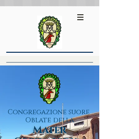
Español
English
Congregazione suore
Oblate della
Mater