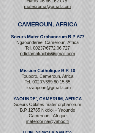
Tel/Fax
06.66.162.078
mater.roma@gmail.com
CAMEROUN, AFRICA
Soeurs Mater Orphanorum B.P. 677
Ngaoundereé, Cameroun, Africa
Tel. 00237/6772.06.727
ndidiamakaobis@gmail.com
Mission Catholique B.P. 10
Touboro, Cameroun, Africa
Tel. 00237/699.80.15.55
filozappone@gmail.com
YAOUNDE’, CAMERUM, AFRICA
Soeurs Oblates mater orphanorum
B.P 12765 Nkoloi – Yaounde
Cameroun - Afrique
materdorina@yahoo.fr
UIJE, ANGOLA AFRICA