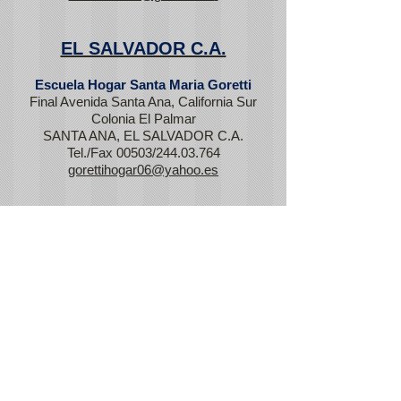
EL SALVADOR C.A.
Escuela Hogar Santa Maria Goretti
Final Avenida Santa Ana, California Sur
Colonia El Palmar
SANTA ANA, EL SALVADOR C.A.
Tel./Fax 00503/244.03.764
gorettihogar06@yahoo.es
Casa San Jerónimo Emiliani de Mater
Orphanorum
7a Avenida Sur y 10 Calle Poniente
SAN VICENTE, EL SALVADOR C.A.
Tel. 00503/239.36.770 – Fax
00503/79.87.63.55
matersanvicente@gmail.com
GUATEMALA C.A.